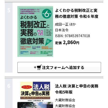
5
よくわかる税制改正と実
務の徹底対策 令和６年度
成田一正 ほか
日本法令
ISBN : 9784539747018
2,860
定価
円
注文フォームへ追加する
6
法人税 決算と申告の実務
令和5年版
大蔵財務協会
大蔵財務協会