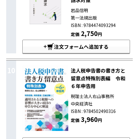
請求対策
岩品信明
第一法規出版
ISBN : 9784474093294
2,750
定価
円
注文フォームへ追加する
10
法人税申告書の書き方と
留意点特殊別表編 令和
６年申告用
税理士法人右山事務所
中央経済社
ISBN : 9784502490316
3,960
定価
円