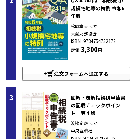
Q＆A 241問 相続税 小
規模宅地等の特例 令和6
年版
松岡章夫 ほか
大蔵財務協会
ISBN : 9784754732172
3,300
定価
円
注文フォームへ追加する
3
図解・表解相続税申告書
の記載チェックポイン
ト 第４版
渡邉定義 ほか
中央経済社
ISBN : 9784502479519