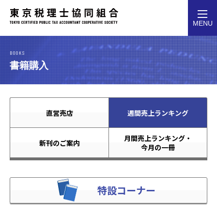
toggl
MENU
navig
BOOKS
書籍購入
直営売店
週間売上ランキング
月間売上ランキング・
新刊のご案内
今月の一冊
特設コーナー