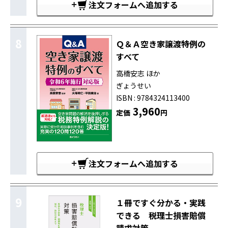
注文フォームへ追加する
8
Ｑ＆Ａ空き家譲渡特例の
すべて
高橋安志 ほか
ぎょうせい
ISBN : 9784324113400
3,960
定価
円
注文フォームへ追加する
9
１冊ですぐ分かる・実践
できる 税理士損害賠償