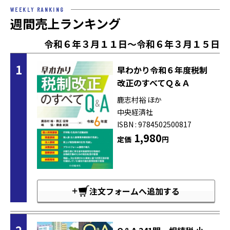
WEEKLY RANKING
週間売上ランキング
令和６年３月１１日～令和６年３月１５日
1
早わかり令和６年度税制
改正のすべてＱ＆Ａ
鹿志村裕 ほか
中央経済社
ISBN : 9784502500817
1,980
定価
円
注文フォームへ追加する
2