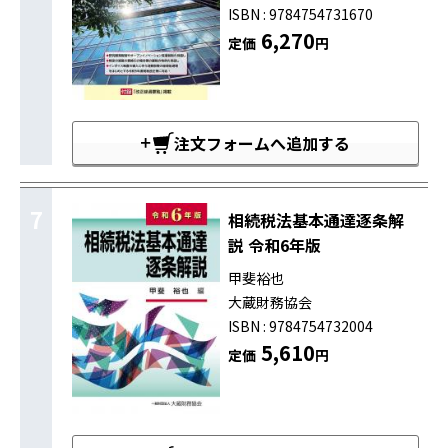
ISBN : 9784754731670
6,270
定価
円
注文フォームへ追加する
7
相続税法基本通達逐条解
説 令和6年版
甲斐裕也
大蔵財務協会
ISBN : 9784754732004
5,610
定価
円