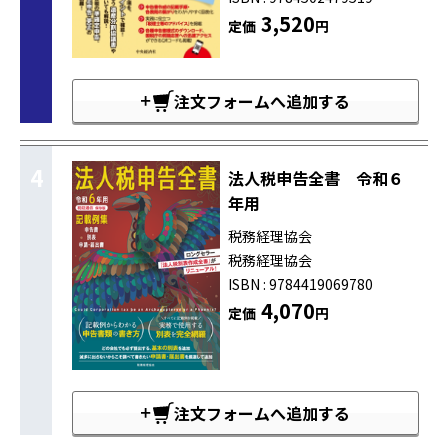
3,520
定価
円
注文フォームへ追加する
4
法人税申告全書 令和６
年用
税務経理協会
税務経理協会
ISBN : 9784419069780
4,070
定価
円
注文フォームへ追加する