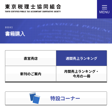
toggl
MENU
navig
BOOKS
書籍購入
直営売店
週間売上ランキング
月間売上ランキング・
新刊のご案内
今月の一冊
特設コーナー