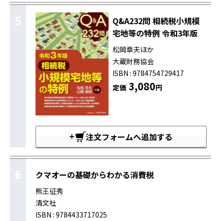
5
Q&A232問 相続税小規模
宅地等の特例 令和3年版
松岡章夫ほか
大蔵財務協会
ISBN : 9784754729417
3,080
定価
円
注文フォームへ追加する
6
クマオーの基礎からわかる消費税
熊王征秀
清文社
ISBN : 9784433717025