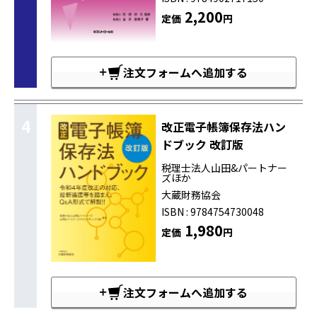
2,200
定価
円
注文フォームへ追加する
4
改正電子帳簿保存法ハン
ドブック 改訂版
税理士法人山田&パートナー
ズほか
大蔵財務協会
ISBN : 9784754730048
1,980
定価
円
注文フォームへ追加する