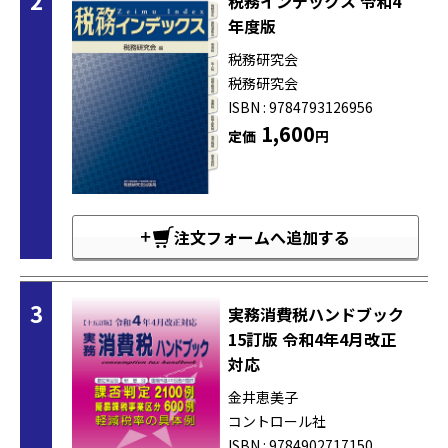
2
税務インデックス 令和4
年度版
税務研究会
税務研究会
ISBN : 9784793126956
1,600
定価
円
注文フォームへ追加する
3
実務消費税ハンドブック
15訂版 令和4年4月改正
対応
金井恵美子
コントロール社
ISBN : 9784902717150