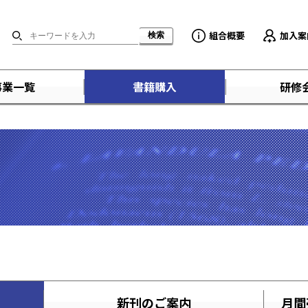
組合概要
加入案
事業一覧
書籍購入
研修
新刊のご案内
月間