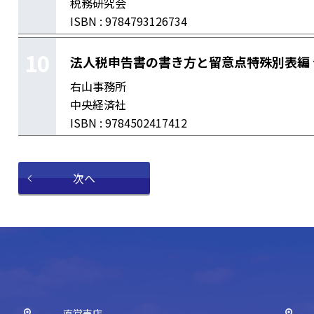
税務研究会
ISBN : 9784793126734
10
法人税申告書の書き方と留意点特殊別表編 
右山事務所
中央経済社
ISBN : 9784502417412
次へ
直営売店