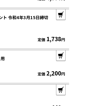
ト 令和4年3月15日締切
1,738
定価
円
告用
2,200
定価
円