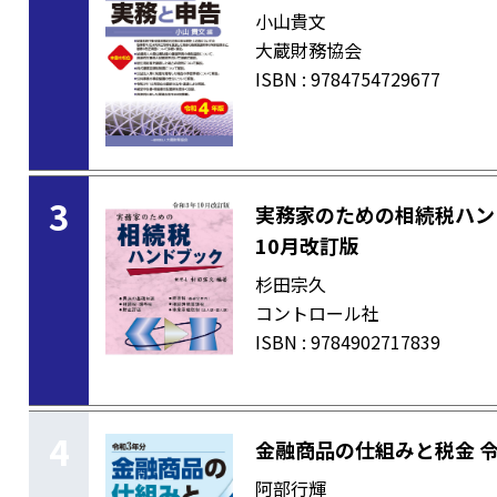
小山貴文
大蔵財務協会
ISBN : 9784754729677
3
実務家のための相続税ハン
10月改訂版
杉田宗久
コントロール社
ISBN : 9784902717839
4
金融商品の仕組みと税金 令
阿部行輝