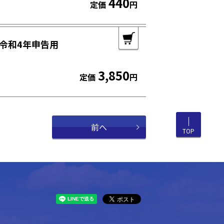
440
定価
円
令和4年申告用
3,850
定価
円
前へ
TOP