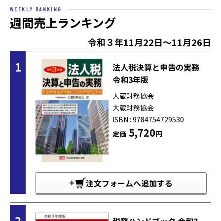
WEEKLY RANKING
週間売上ランキング
令和３年11月22日～11月26日
1
法人税決算と申告の実務
令和3年版
大蔵財務協会
大蔵財務協会
ISBN : 9784754729530
5,720
定価
円
注文フォームへ追加する
2
税務ハンドブック 令和3