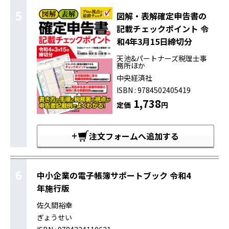
5
図解・表解確定申告書の
記載チェックポイント 令
和4年3月15日締切分
天池&パートナーズ税理士事
務所ほか
中央経済社
ISBN : 9784502405419
1,738
定価
円
注文フォームへ追加する
6
中小企業の電子帳簿サポートブック 令和4
年施行版
佐久間裕幸
ぎょうせい