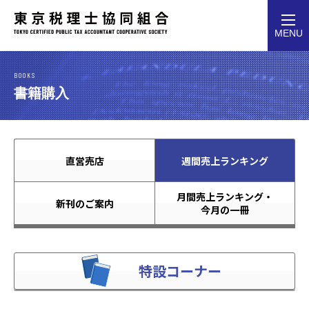
toggl
MENU
navig
BOOKS
書籍購入
直営売店
週間売上ランキング
月間売上ランキング・
新刊のご案内
今月の一冊
特設コーナー