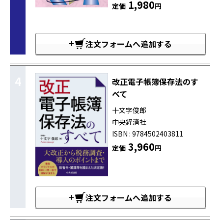
1,980
定価
円
注文フォームへ追加する
4
改正電子帳簿保存法のす
べて
十文字俊郎
中央経済社
ISBN : 9784502403811
3,960
定価
円
注文フォームへ追加する