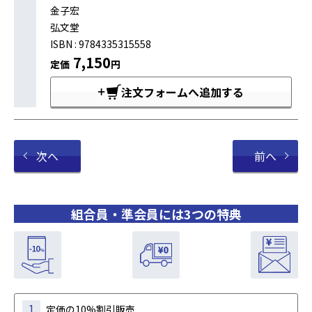
金子宏
弘文堂
ISBN : 9784335315558
7,150
定価
円
注文フォームへ追加する
次へ
前へ
組合員・準会員には3つの特典
1
定価の10%割引販売