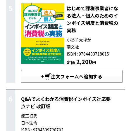
5
はじめて課税事業者にな
る法人・個人のためのイ
ンボイス制度と消費税の
実務
小谷羊太ほか
清文社
ISBN : 9784433718015
2,200
定価
円
注文フォームへ追加する
6
Q&Aでよくわかる消費税インボイス対応要
点ナビ 改訂版
熊王征秀
日本法令
ISBN : 9784539728703