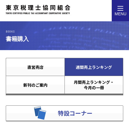
toggl
MENU
navig
BOOKS
書籍購入
直営売店
週間売上ランキング
月間売上ランキング・
新刊のご案内
今月の一冊
特設コーナー