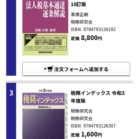
10訂版
髙橋正朗
税務研究会
ISBN : 9784793126192
8,800
定価
円
注文フォームへ追加する
3
税務インデックス 令和3
年度版
税務研究会
税務研究会
ISBN : 9784793126307
1,600
定価
円