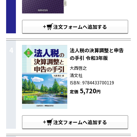
注文フォームへ追加する
4
法人税の決算調整と申告
の手引 令和3年版
大西啓之
清文社
ISBN : 9784433700119
5,720
定価
円
注文フォームへ追加する