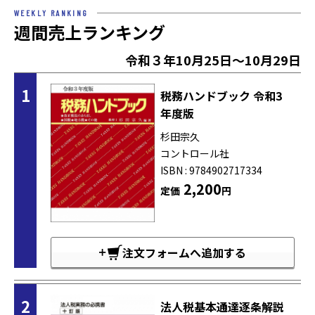
WEEKLY RANKING
週間売上ランキング
令和３年10月25日～10月29日
1
税務ハンドブック 令和3
年度版
杉田宗久
コントロール社
ISBN : 9784902717334
2,200
定価
円
注文フォームへ追加する
2
法人税基本通達逐条解説