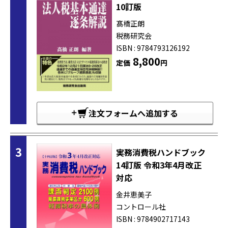
10訂版
髙橋正朗
税務研究会
ISBN : 9784793126192
8,800
定価
円
注文フォームへ追加する
3
実務消費税ハンドブック
14訂版 令和3年4月改正
対応
金井恵美子
コントロール社
ISBN : 9784902717143