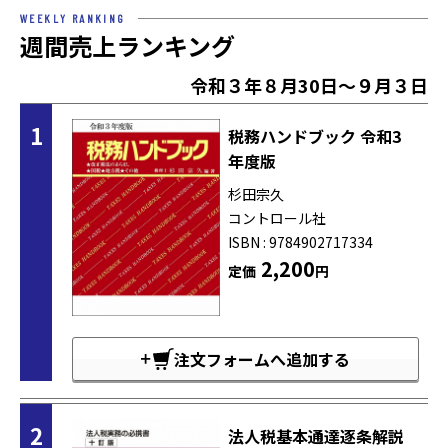
WEEKLY RANKING
週間売上ランキング
令和３年８月30日～９月３日
1
税務ハンドブック 令和3
年度版
杉田宗久
コントロール社
ISBN : 9784902717334
2,200
定価
円
注文フォームへ追加する
2
法人税基本通達逐条解説