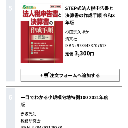
5
STEP式法人税申告書と
決算書の作成手順 令和3
年版
杉田宗久ほか
清文社
ISBN : 9784433707613
3,300
定価
円
注文フォームへ追加する
6
一目でわかる小規模宅地特例100 2021年度
版
赤坂光則
税務研究会
ISBN : 9784793126338