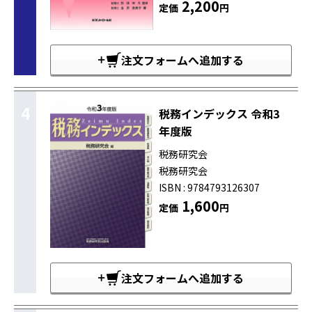
2,200
定価
円
注文フォームへ追加する
4
税務インデックス 令和3
年度版
税務研究会
税務研究会
ISBN : 9784793126307
1,600
定価
円
注文フォームへ追加する