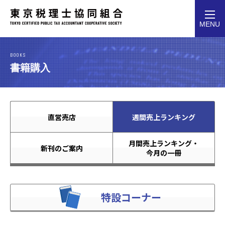
toggl
MENU
navig
BOOKS
書籍購入
直営売店
週間売上ランキング
月間売上ランキング・
新刊のご案内
今月の一冊
特設コーナー