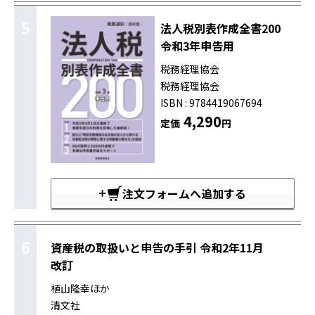
5
法人税別表作成全書200
令和3年申告用
税務経理協会
税務経理協会
ISBN : 9784419067694
4,290
定価
円
注文フォームへ追加する
6
資産税の取扱いと申告の手引 令和2年11月
改訂
植山隆幸ほか
清文社