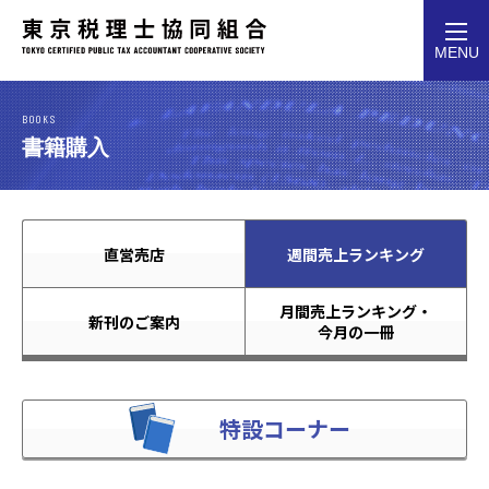
toggl
MENU
navig
BOOKS
書籍購入
直営売店
週間売上ランキング
月間売上ランキング・
新刊のご案内
今月の一冊
特設コーナー