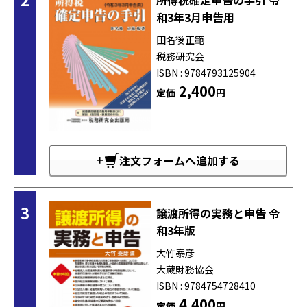
和3年3月申告用
田名後正範
税務研究会
ISBN : 9784793125904
2,400
定価
円
注文フォームへ追加する
3
譲渡所得の実務と申告 令
和3年版
大竹泰彦
大蔵財務協会
ISBN : 9784754728410
4,400
定価
円