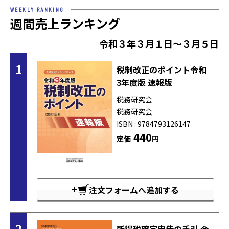
WEEKLY RANKING
週間売上ランキング
令和３年３月１日～３月５日
1
税制改正のポイント令和
3年度版 速報版
税務研究会
税務研究会
ISBN : 9784793126147
440
定価
円
注文フォームへ追加する
2
所得税確定申告の手引 令